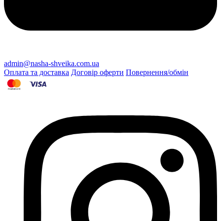
admin@nasha-shveika.com.ua
Оплата та доставка
Договір оферти
Повернення/обмін