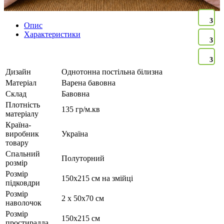
3
Опис
Характеристики
3
3
Дизайн
Однотонна постільна білизна
Матеріал
Варена бавовна
Склад
Бавовна
Плотність
135 гр/м.кв
матеріалу
Країна-
виробник
Україна
товару
Спальний
Полуторний
розмір
Розмір
150х215 см на змійці
підковдри
Розмір
2 х 50х70 см
наволочок
Розмір
150х215 см
простирадла