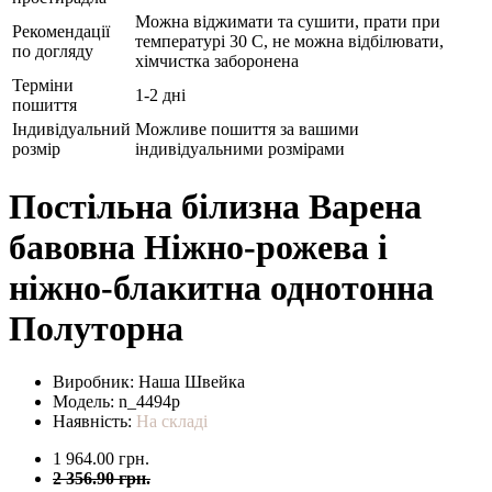
Можна віджимати та сушити, прати при
Рекомендації
температурі 30 С, не можна відбілювати,
по догляду
хімчистка заборонена
Терміни
1-2 дні
пошиття
Індивідуальний
Можливе пошиття за вашими
розмір
індивідуальними розмірами
Постільна білизна Варена
бавовна Ніжно-рожева і
ніжно-блакитна однотонна
Полуторна
Виробник:
Наша Швейка
Модель:
n_4494p
Наявність:
На складі
1 964.00 грн.
2 356.90 грн.