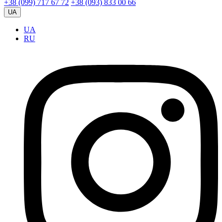
+38 (099) 717 67 72
+38 (093) 833 00 66
UA
UA
RU