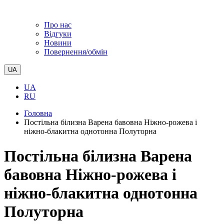
Про нас
Відгуки
Новини
Повернення/обмін
UA
UA
RU
Головна
Постільна білизна Варена бавовна Ніжно-рожева і
ніжно-блакитна однотонна Полуторна
Постільна білизна Варена
бавовна Ніжно-рожева і
ніжно-блакитна однотонна
Полуторна