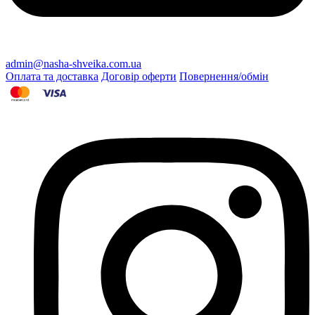
admin@nasha-shveika.com.ua
Оплата та доставка
Договір оферти
Повернення/обмін