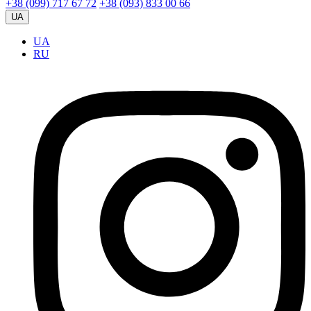
+38 (099) 717 67 72
+38 (093) 833 00 66
UA
UA
RU