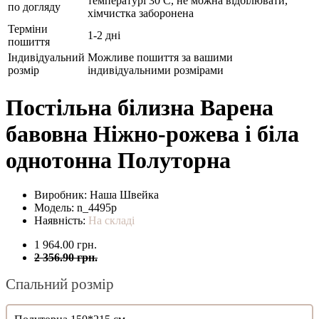
температурі 30 С, не можна відбілювати,
по догляду
хімчистка заборонена
Терміни
1-2 дні
пошиття
Індивідуальний
Можливе пошиття за вашими
розмір
індивідуальними розмірами
Постільна білизна Варена
бавовна Ніжно-рожева і біла
однотонна Полуторна
Виробник:
Наша Швейка
Модель:
n_4495p
Наявність:
На складі
1 964.00 грн.
2 356.90 грн.
Спальний розмір