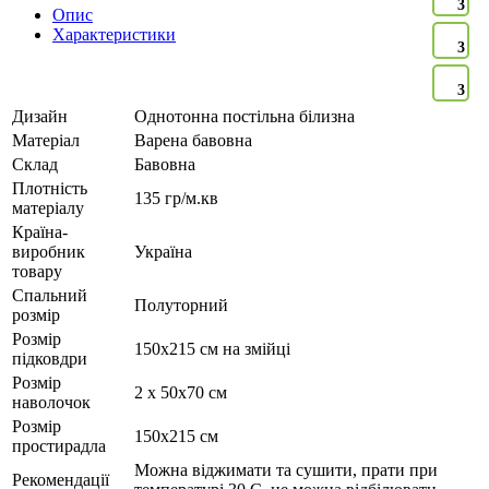
3
Опис
Характеристики
3
3
Дизайн
Однотонна постільна білизна
Матеріал
Варена бавовна
Склад
Бавовна
Плотність
135 гр/м.кв
матеріалу
Країна-
виробник
Україна
товару
Спальний
Полуторний
розмір
Розмір
150х215 см на змійці
підковдри
Розмір
2 х 50х70 см
наволочок
Розмір
150х215 см
простирадла
Можна віджимати та сушити, прати при
Рекомендації