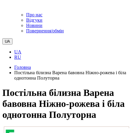
Про нас
Відгуки
Новини
Повернення/обмін
UA
UA
RU
Головна
Постільна білизна Варена бавовна Ніжно-рожева і біла
однотонна Полуторна
Постільна білизна Варена
бавовна Ніжно-рожева і біла
однотонна Полуторна