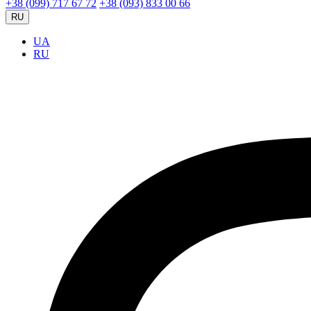
+38 (099) 717 67 72
+38 (093) 833 00 66
RU
UA
RU