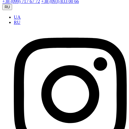
+38 (099) 717 67 72
+38 (093) 833 00 66
RU
UA
RU