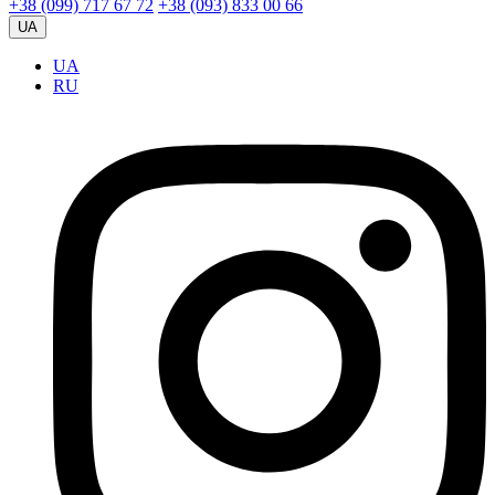
+38 (099) 717 67 72
+38 (093) 833 00 66
UA
UA
RU