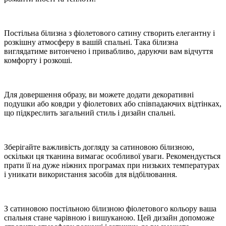
Постільна білизна з фіолетового сатину створить елегантну і
розкішну атмосферу в вашій спальні. Така білизна
виглядатиме витончено і привабливо, даруючи вам відчуття
комфорту і розкоші.
Для довершення образу, ви можете додати декоративні
подушки або ковдри у фіолетових або співпадаючих відтінках,
що підкреслить загальний стиль і дизайн спальні.
Зберігайте важливість догляду за сатиновою білизною,
оскільки ця тканина вимагає особливої уваги. Рекомендується
прати її на дуже ніжних програмах при низьких температурах
і уникати використання засобів для відбілювання.
З сатиновою постільною білизною фіолетового кольору ваша
спальня стане чарівною і вишуканою. Цей дизайн допоможе