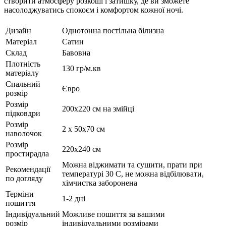
створити атмосферу розкоші і затишку, де ви зможете
насолоджуватись спокоєм і комфортом кожної ночі.
Дизайн
Однотонна постільна білизна
Матеріал
Сатин
Склад
Бавовна
Плотність
130 гр/м.кв
матеріалу
Спальний
Євро
розмір
Розмір
200х220 см на змійці
підковдри
Розмір
2 х 50х70 см
наволочок
Розмір
220х240 см
простирадла
Можна віджимати та сушити, прати при
Рекомендації
температурі 30 С, не можна відбілювати,
по догляду
хімчистка заборонена
Терміни
1-2 дні
пошиття
Індивідуальний
Можливе пошиття за вашими
розмір
індивідуальними розмірами