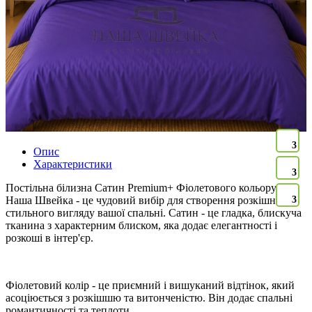
3
Опис
Характеристики
3
Постільна білизна Сатин Premium+ Фіолетового кольору ТМ
Наша Швейка - це чудовий вибір для створення розкішного і
3
стильного вигляду вашої спальні. Сатин - це гладка, блискуча
тканина з характерним блиском, яка додає елегантності і
розкоші в інтер'єр.
Фіолетовий колір - це приємний і вишуканий відтінок, який
асоціюється з розкішшю та витонченістю. Він додає спальні
романтичності та теплоти.