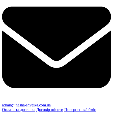
admin@nasha-shveika.com.ua
Оплата та доставка
Договір оферти
Повернення/обмін