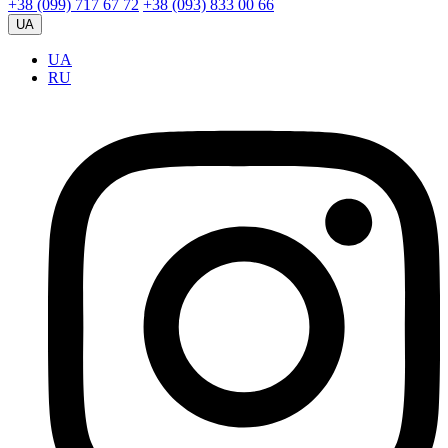
+38 (099) 717 67 72
+38 (093) 833 00 66
UA
UA
RU