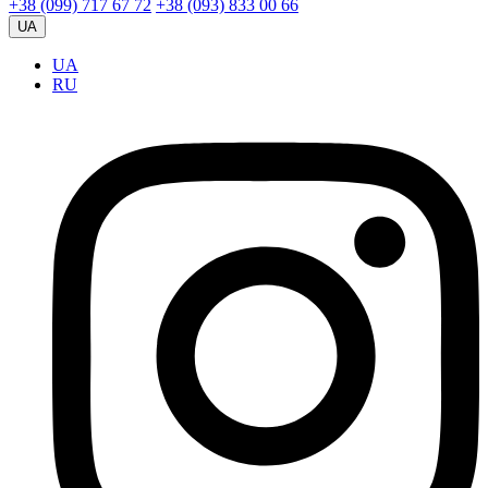
+38 (099) 717 67 72
+38 (093) 833 00 66
UA
UA
RU