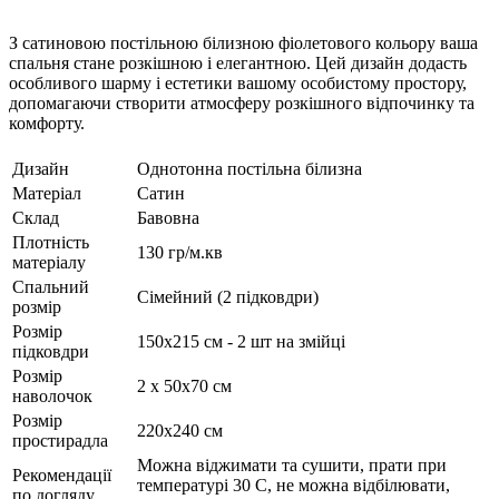
З сатиновою постільною білизною фіолетового кольору ваша
спальня стане розкішною і елегантною. Цей дизайн додасть
особливого шарму і естетики вашому особистому простору,
допомагаючи створити атмосферу розкішного відпочинку та
комфорту.
Дизайн
Однотонна постільна білизна
Матеріал
Сатин
Склад
Бавовна
Плотність
130 гр/м.кв
матеріалу
Спальний
Сімейний (2 підковдри)
розмір
Розмір
150х215 см - 2 шт на змійці
підковдри
Розмір
2 х 50х70 см
наволочок
Розмір
220х240 см
простирадла
Можна віджимати та сушити, прати при
Рекомендації
температурі 30 С, не можна відбілювати,
по догляду