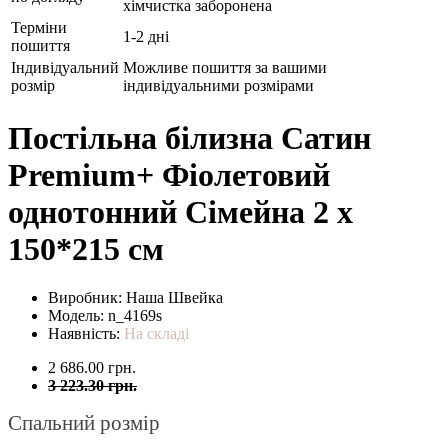
хімчистка заборонена
Терміни
1-2 дні
пошиття
Індивідуальний
Можливе пошиття за вашими
розмір
індивідуальними розмірами
Постільна білизна Сатин
Premium+ Фіолетовий
однотонний Сімейна 2 х
150*215 см
Виробник:
Наша Швейка
Модель:
n_4169s
Наявність:
На складі
2 686.00 грн.
3 223.30 грн.
Спальний розмір