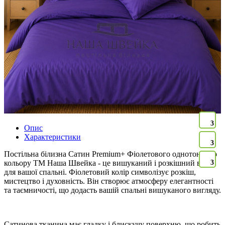
3
Опис
Характеристики
3
Постільна білизна Сатин Premium+ Фіолетового однотонного
кольору ТМ Наша Швейка - це вишуканий і розкішний вибір
3
для вашої спальні. Фіолетовий колір символізує розкіш,
мистецтво і духовність. Він створює атмосферу елегантності
та таємничості, що додасть вашій спальні вишуканого вигляду.
Сатинова тканина має гладку і блискучу поверхню, що робить