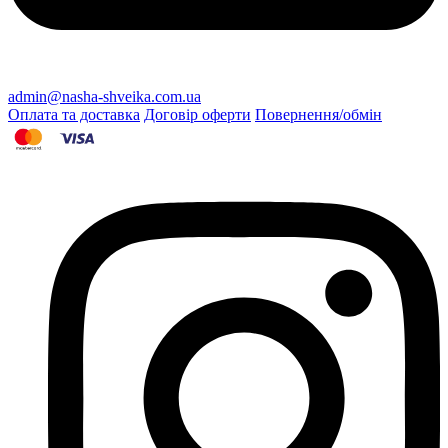
admin@nasha-shveika.com.ua
Оплата та доставка
Договір оферти
Повернення/обмін