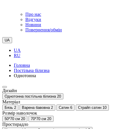
Про нас
Відгуки
Новини
Повернення/обмін
UA
UA
RU
Головна
Постільна білизна
Однотонна
Дизайн
Однотонна постільна білизна
20
Матеріал
Бязь
2
Варена бавовна
2
Сатин
6
Страйп сатин
10
Розмір наволочок
50*70 см
20
70*70 см
20
Простирадло