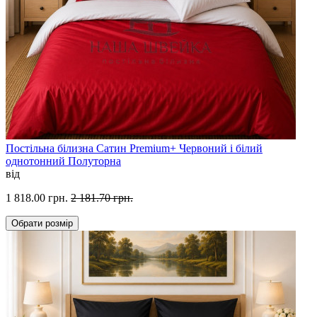
Постільна білизна Сатин Premium+ Червоний і білий
однотонний Полуторна
від
1 818.00 грн.
2 181.70 грн.
Обрати
розмір