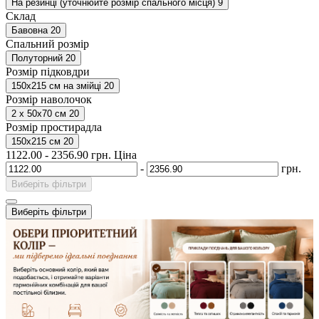
На резинці (уточнюйте розмір спального місця)
9
Склад
Бавовна
20
Спальний розмір
Полуторний
20
Розмір підковдри
150х215 см на змійці
20
Розмір наволочок
2 х 50х70 см
20
Розмір простирадла
150х215 см
20
1122.00
-
2356.90
грн.
Ціна
-
грн.
Виберіть фільтри
Виберіть фільтри