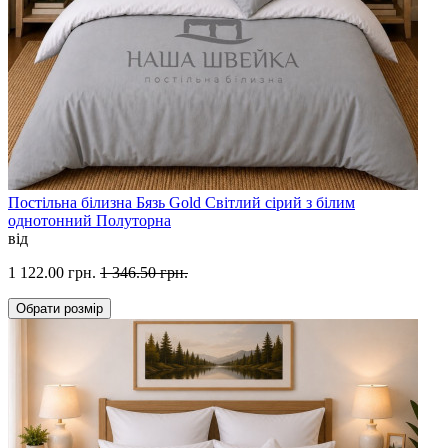
Постільна білизна Бязь Gold Світлий сірий з білим
однотонний Полуторна
від
1 122.00 грн.
1 346.50 грн.
Обрати
розмір