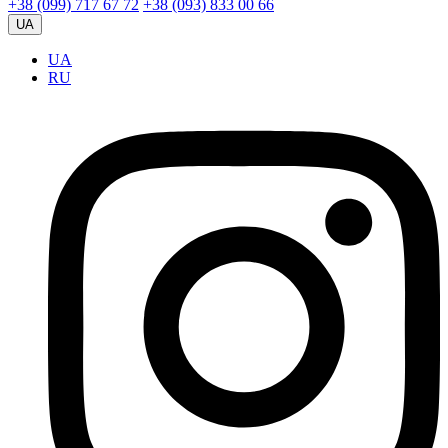
+38 (099) 717 67 72
+38 (093) 833 00 66
UA
UA
RU