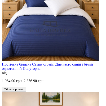
Постільна білизна Сатин страйп Димчасто синій і білий
однотонний Полуторна
від
1 964.00 грн.
2 356.90 грн.
Обрати
розмір