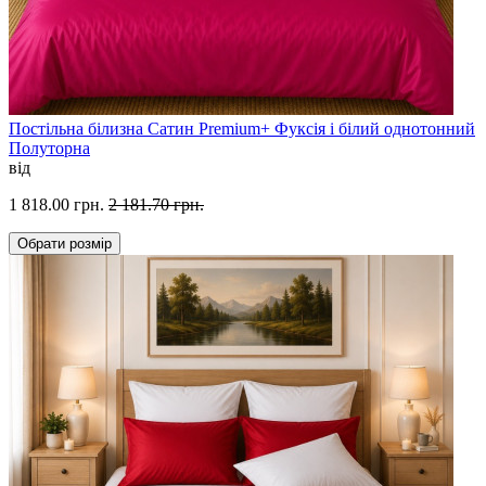
Постільна білизна Сатин Premium+ Фуксія і білий однотонний
Полуторна
від
1 818.00 грн.
2 181.70 грн.
Обрати
розмір