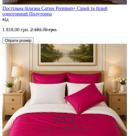
Постільна білизна Сатин Premium+ Сірий та білий
однотонний Полуторна
від
1 818.00 грн.
2 181.70 грн.
Обрати
розмір