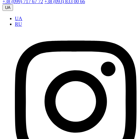
+38 (099) 717 67 72
+38 (093) 833 00 66
UA
UA
RU