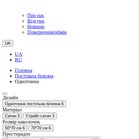
Про нас
Відгуки
Новини
Повернення/обмін
UA
UA
RU
Головна
Постільна білизна
Однотонна
Дизайн
Однотонна постільна білизна
6
Матеріал
Сатин
3
Страйп сатин
3
Розмір наволочок
50*70 см
6
70*70 см
6
Простирадло