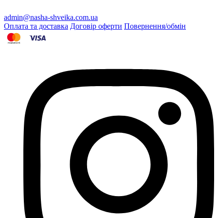
admin@nasha-shveika.com.ua
Оплата та доставка
Договір оферти
Повернення/обмін