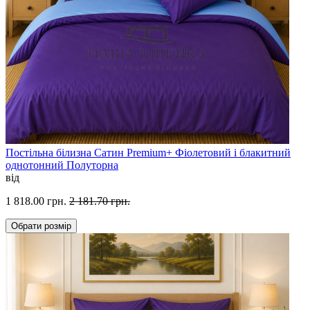
Постільна білизна Сатин Premium+ Фіолетовий і блакитний
однотонний Полуторна
від
1 818.00 грн.
2 181.70 грн.
Обрати
розмір