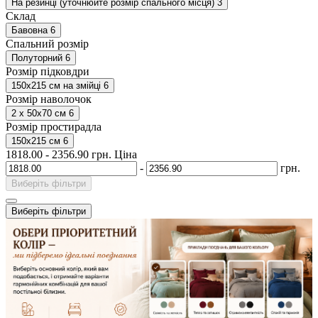
На резинці (уточнюйте розмір спального місця)
3
Склад
Бавовна
6
Спальний розмір
Полуторний
6
Розмір підковдри
150х215 см на змійці
6
Розмір наволочок
2 х 50х70 см
6
Розмір простирадла
150х215 см
6
1818.00
-
2356.90
грн.
Ціна
-
грн.
Виберіть фільтри
Виберіть фільтри