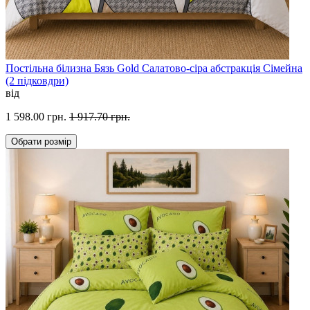
Постільна білизна Бязь Gold Салатово-сіра абстракція Сімейна
(2 підковдри)
від
1 598.00 грн.
1 917.70 грн.
Обрати
розмір