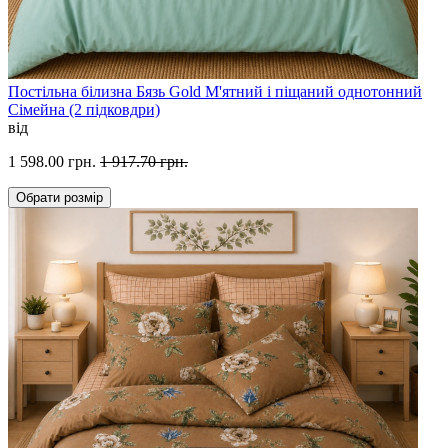
Постільна білизна Бязь Gold М'ятний і піщаний однотонний
Сімейна (2 підковдри)
від
1 598.00 грн.
1 917.70 грн.
Обрати
розмір