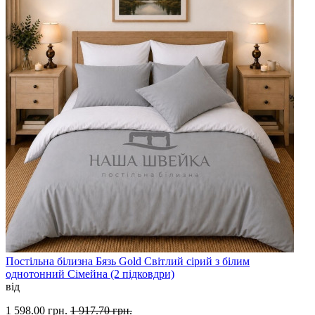
Постільна білизна Бязь Gold Світлий сірий з білим
однотонний Сімейна (2 підковдри)
від
1 598.00 грн.
1 917.70 грн.