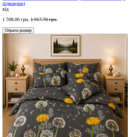
підковдри)
від
1 598.00 грн.
1 917.70 грн.
Обрати
розмір