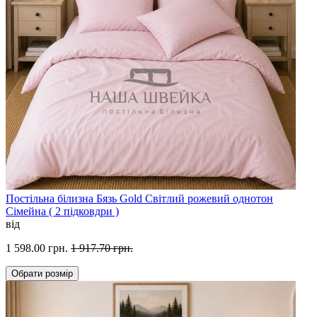
Постільна білизна Бязь Gold Світлий рожевий однотон
Сімейна ( 2 підковдри )
від
1 598.00 грн.
1 917.70 грн.
Обрати
розмір