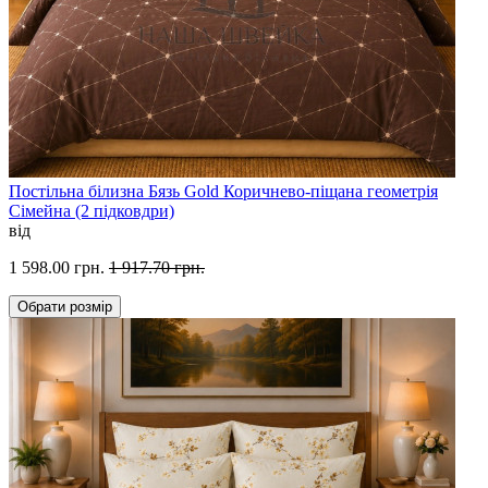
Постільна білизна Бязь Gold Коричнево-піщана геометрія
Сімейна (2 підковдри)
від
1 598.00 грн.
1 917.70 грн.
Обрати
розмір