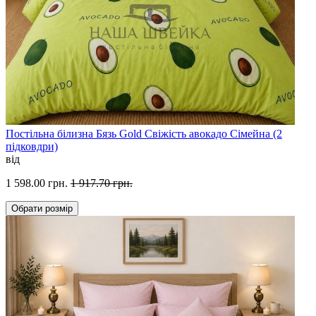
Постільна білизна Бязь Gold Свіжість авокадо Сімейна (2
підковдри)
від
1 598.00 грн.
1 917.70 грн.
Обрати
розмір