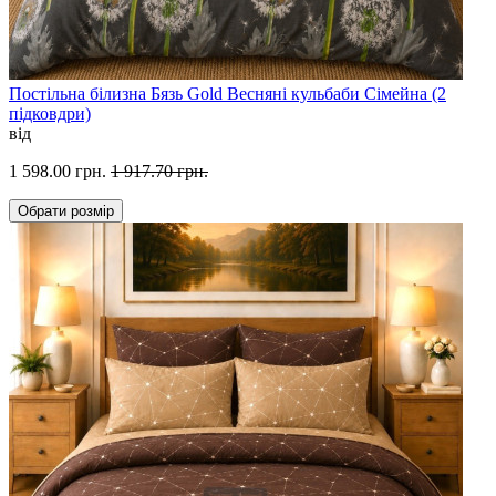
Постільна білизна Бязь Gold Весняні кульбаби Сімейна (2
підковдри)
від
1 598.00 грн.
1 917.70 грн.
Обрати
розмір