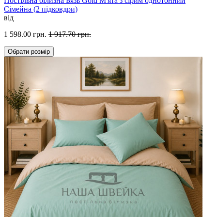
Постільна білизна Бязь Gold М'ята з сірим однотонний
Сімейна (2 підковдри)
від
1 598.00 грн.
1 917.70 грн.
Обрати
розмір