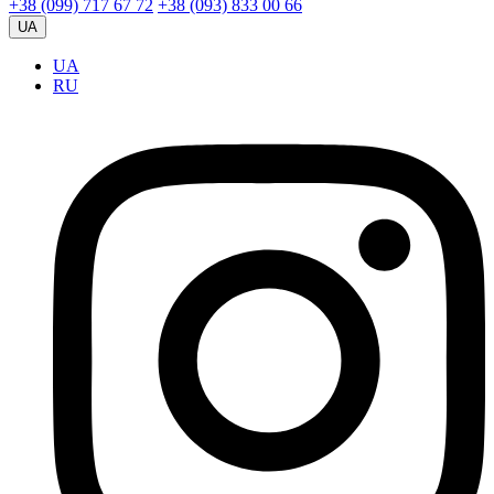
+38 (099) 717 67 72
+38 (093) 833 00 66
UA
UA
RU