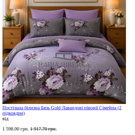
Постільна білизна Бязь Gold Лавандові півонії Сімейна (2
підковдри)
від
1 598.00 грн.
1 917.70 грн.