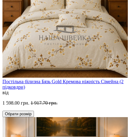
Постільна білизна Бязь Gold Кремова ніжність Сімейна (2
підковдри)
від
1 598.00 грн.
1 917.70 грн.
Обрати
розмір