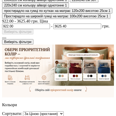
220х240 см кольору айворі однотонне
1
простирадло на гумці по кутках на матрас 120х200 висотою 25см
1
Простирадло на широкій гумці на матрас 100х200 висотою 25см
1
922.00
-
3625.40
грн.
Ціна
-
грн.
Виберіть фільтри
Виберіть фільтри
Кольори
Сортувати: