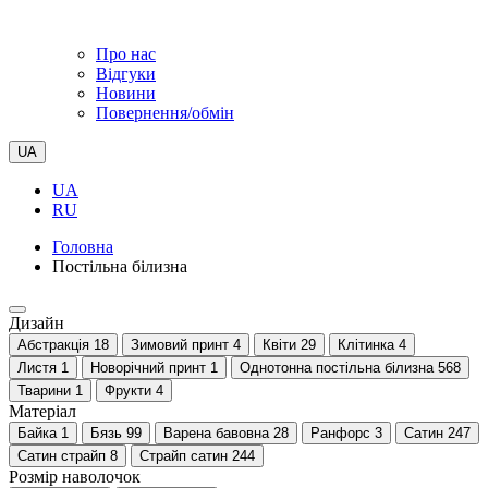
Про нас
Відгуки
Новини
Повернення/обмін
UA
UA
RU
Головна
Постільна білизна
Дизайн
Абстракція
18
Зимовий принт
4
Квіти
29
Клітинка
4
Листя
1
Новорічний принт
1
Однотонна постільна білизна
568
Тварини
1
Фрукти
4
Матеріал
Байка
1
Бязь
99
Варена бавовна
28
Ранфорс
3
Сатин
247
Сатин страйп
8
Страйп сатин
244
Розмір наволочок