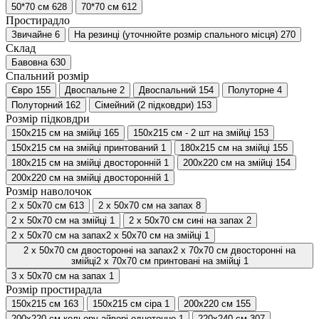
50*70 см
628
70*70 см
612
Простирадло
Звичайне
6
На резинці (уточнюйте розмір спального місця)
270
Склад
Бавовна
630
Спальний розмір
Євро
155
Двоспальне
2
Двоспальний
154
Полуторне
4
Полуторний
162
Сімейний (2 підковдри)
153
Розмір підковдри
150х215 см на змійці
165
150х215 см - 2 шт на змійці
153
150х215 см на змійці принтований
1
180х215 см на змійці
155
180х215 см на змійці двосторонній
1
200х220 см на змійці
154
200х220 см на змійці двосторонній
1
Розмір наволочок
2 х 50х70 см
613
2 х 50х70 см на запах
8
2 х 50х70 см на змійці
1
2 х 50х70 см сині на запах
2
2 х 50х70 см на запах2 х 50х70 см на змійці
1
2 х 50х70 см двосторонні на запах2 х 70х70 см двосторонні на
змійці2 х 70х70 см принтовані на змійці
1
3 х 50х70 см на запах
1
Розмір простирадла
150х215 см
163
150х215 см сіра
1
200х220 см
155
200х220 см кольору айворі однотонне
1
220х240 см
307