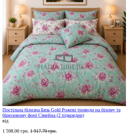
Постільна білизна Бязь Gold Рожеві троянди на білому та
бірюзовому фоні Сімейна (2 підковдри)
від
1 598.00 грн.
1 917.70 грн.