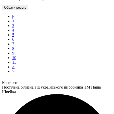
Обрати
розмір
|<
<
3
4
5
6
7
8
9
10
11
>
>|
Контакти
Постільна білизна від українського виробника ТМ Наша
Швейка