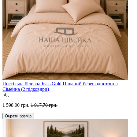
Постільна білизна Бязь Gold Піщаний берег однотонна
Сімейна (2 підковдри)
від
1 598.00 грн.
1 917.70 грн.
Обрати
розмір