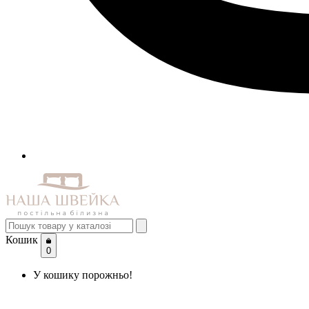
Кошик
0
У кошику порожньо!